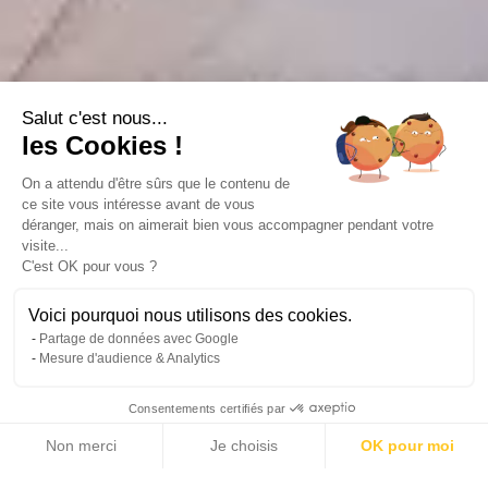
Salut c'est nous...
les Cookies !
On a attendu d'être sûrs que le contenu de
ce site vous intéresse avant de vous
déranger, mais on aimerait bien vous accompagner pendant votre
visite...
C'est OK pour vous ?
Voici pourquoi nous utilisons des cookies.
Partage de données avec Google
Mesure d'audience & Analytics
Consentements certifiés par
Non merci
Je choisis
OK pour moi
10 photos
Axeptio consent
Plateforme de Gestion du Consentement : Personnalisez vos Options