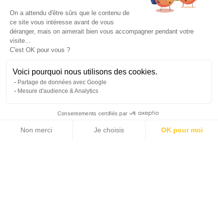
Mougins
On a attendu d'être sûrs que le contenu de
ce site vous intéresse avant de vous
déranger, mais on aimerait bien vous accompagner pendant votre
visite...
MOUGINS - SECURED DOMAIN, MAGNIFICENT
C'est OK pour vous ?
RENOVATED MODERN PROVENCAL VILLA.
Voici pourquoi nous utilisons des cookies.
Partage de données avec Google
Mesure d'audience & Analytics
In the heart of a prestigious domain with 24/7
security and surrounded by a large forest park, this
Consentements certifiés par
superb modern provencal style villa has been
Non merci
Je choisis
OK pour moi
Axeptio consent
Plateforme de Gestion du Consentement : Personnalisez vos Options
entirely renovated by a renowned architect, it
Notre plateforme vous permet d'adapter et de gérer vos paramètres de 
seduces with its beautiful and discreet luxury
features.
In a quiet location, this property of approximately
2790 sqm benefits from a nicely landscaped and