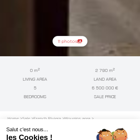
11 photos
2
2
0 m
2 790 m
LIVING AREA
LAND AREA
5
6 500 000 €
BEDROOMS
SALE PRICE
Home >
Sale >
French Riviera >
Mougins area >
Mougins - Secured domain, magnificent renovated modern provencal 
Salut c'est nous...
les Cookies !