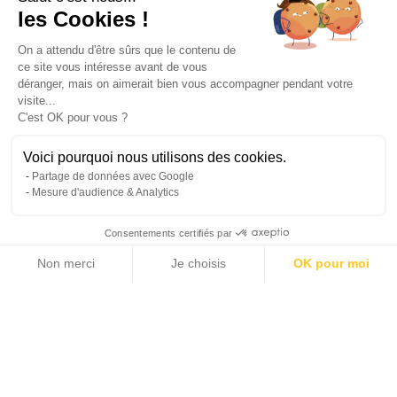
les Cookies !
On a attendu d'être sûrs que le contenu de
ce site vous intéresse avant de vous
déranger, mais on aimerait bien vous accompagner pendant votre
visite...
C'est OK pour vous ?
Voici pourquoi nous utilisons des cookies.
Partage de données avec Google
Mesure d'audience & Analytics
Consentements certifiés par
Non merci
Je choisis
OK pour moi
14 photos
Axeptio consent
Plateforme de Gestion du Consentement : Personnalisez vos Options
Notre plateforme vous permet d'adapter et de gérer vos paramètres de 
2
2
462 m
24 028 m
LIVING AREA
LAND AREA