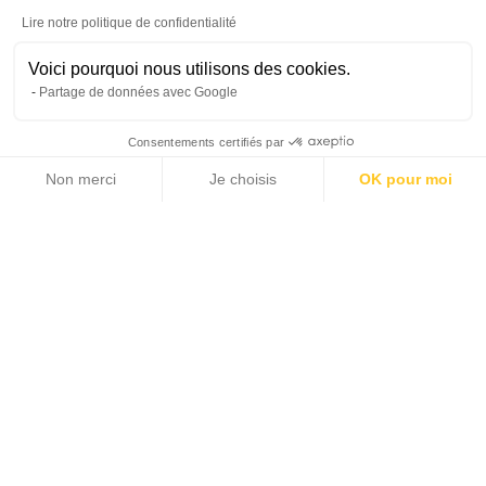
Lire notre politique de confidentialité
Voici pourquoi nous utilisons des cookies.
Partage de données avec Google
Consentements certifiés par
Non merci
Je choisis
OK pour moi
12 photos
Axeptio consent
Plateforme de Gestion du Consentement : Personnalisez vos Options
Notre plateforme vous permet d'adapter et de gérer vos paramètres de 
2
2
328 m
5 825 m
LIVING AREA
LAND AREA
6
2 750 000 €
BEDROOMS
SALE PRICE
Home >
Sale >
French Riviera >
Saint-Paul de Vence area >
Magnificent charming bergerie with panoramical seaview