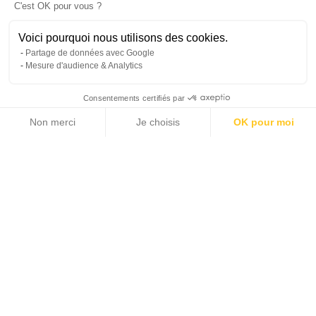
C'est OK pour vous ?
Voici pourquoi nous utilisons des cookies.
Partage de données avec Google
Mesure d'audience & Analytics
Consentements certifiés par
Non merci
Je choisis
OK pour moi
21 photos
Axeptio consent
Plateforme de Gestion du Consentement : Personnalisez vos Options
Notre plateforme vous permet d'adapter et de gérer vos paramètres de 
2
157 m
4
LIVING AREA
BEDROOMS
4 950 000 €
SALE PRICE
Home >
Sale >
Paris and its Surrounding >
Paris >
For Sale - 4 Bedroom Townhouse - Private Lane - Rue du Bac.