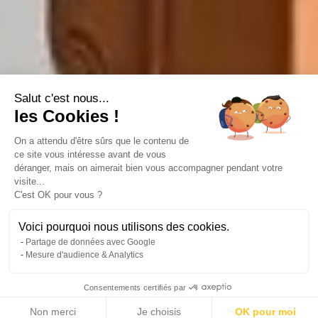
Salut c'est nous...
les Cookies !
On a attendu d'être sûrs que le contenu de
ce site vous intéresse avant de vous
déranger, mais on aimerait bien vous accompagner pendant votre
14 photos
visite...
C'est OK pour vous ?
Voici pourquoi nous utilisons des cookies.
Partage de données avec Google
2
2
106 m
28 m
Mesure d'audience & Analytics
LIVING AREA
TERRACE
2
1 720 000 €
Consentements certifiés par
BEDROOMS
SALE PRICE
Non merci
Je choisis
OK pour moi