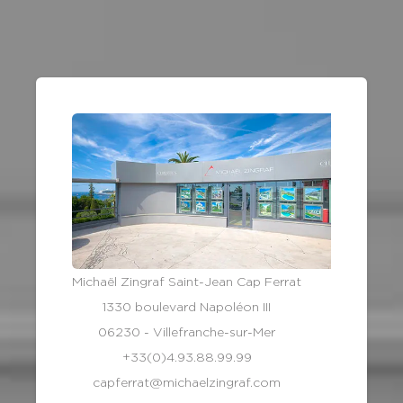
Michaël Zingraf Saint-Jean Cap Ferrat
1330 boulevard Napoléon III
06230 - Villefranche-sur-Mer
+33(0)4.93.88.99.99
capferrat@michaelzingraf.com