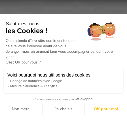
Salut c'est nous...
les Cookies !
On a attendu d'être sûrs que le contenu de
ce site vous intéresse avant de vous
déranger, mais on aimerait bien vous accompagner pendant votre
visite...
C'est OK pour vous ?
Voici pourquoi nous utilisons des cookies.
Partage de données avec Google
Mesure d'audience & Analytics
Consentements certifiés par
Non merci
Je choisis
OK pour moi
Axeptio consent
Plateforme de Gestion du Consentement : Personnalisez vos Options
Notre plateforme vous permet d'adapter et de gérer vos paramètres de 