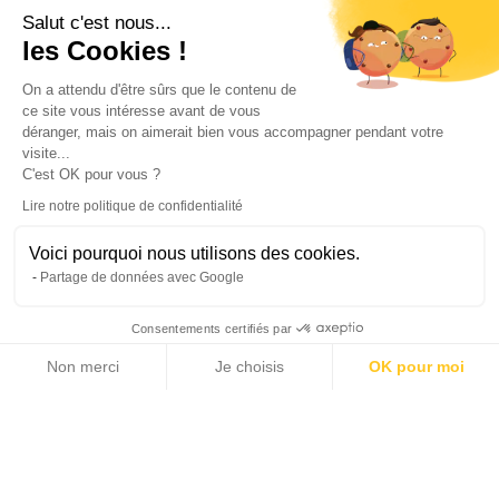
Salut c'est nous...
les Cookies !
On a attendu d'être sûrs que le contenu de
ce site vous intéresse avant de vous
déranger, mais on aimerait bien vous accompagner pendant votre
visite...
C'est OK pour vous ?
Lire notre politique de confidentialité
Voici pourquoi nous utilisons des cookies.
Partage de données avec Google
Consentements certifiés par
Non merci
Je choisis
OK pour moi
19 photos
Axeptio consent
Plateforme de Gestion du Consentement : Personnalisez vos Options
Notre plateforme vous permet d'adapter et de gérer vos paramètres de 
2
2
144 m
18 m