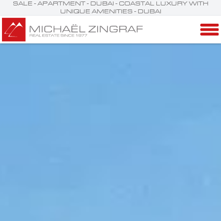
SALE - APARTMENT - DUBAI - COASTAL LUXURY WITH
UNIQUE AMENITIES - DUBAI