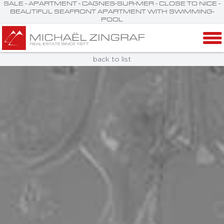
SALE - APARTMENT - CAGNES-SUR-MER - CLOSE TO NICE -
BEAUTIFUL SEAFRONT APARTMENT WITH SWIMMING-
POOL
back to list