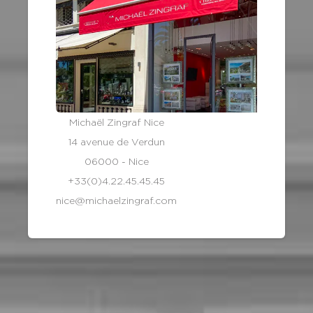
Michaël Zingraf Nice
14 avenue de Verdun
06000 - Nice
+33(0)4.22.45.45.45
nice@michaelzingraf.com