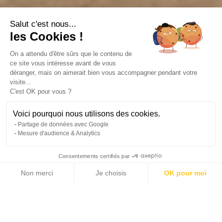
Salut c'est nous...
les Cookies !
On a attendu d'être sûrs que le contenu de
ce site vous intéresse avant de vous
déranger, mais on aimerait bien vous accompagner pendant votre
visite...
C'est OK pour vous ?
Voici pourquoi nous utilisons des cookies.
Partage de données avec Google
Mesure d'audience & Analytics
Consentements certifiés par
Non merci
Je choisis
OK pour moi
10 photos
Axeptio consent
Plateforme de Gestion du Consentement : Personnalisez vos Options
Notre plateforme vous permet d'adapter et de gérer vos paramètres de 
2
2