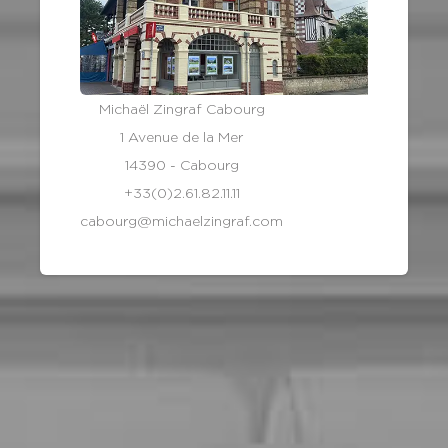
Michaël Zingraf Cabourg
1 Avenue de la Mer
14390 - Cabourg
+33(0)2.61.82.11.11
cabourg@michaelzingraf.com