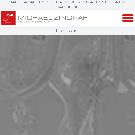
SALE - APARTMENT - CABOURG - CHARMING FLAT IN
CABOURG
back to list