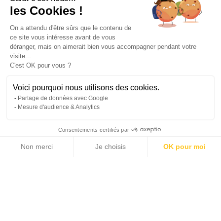
les Cookies !
On a attendu d'être sûrs que le contenu de
ce site vous intéresse avant de vous
déranger, mais on aimerait bien vous accompagner pendant votre
visite...
C'est OK pour vous ?
Voici pourquoi nous utilisons des cookies.
Partage de données avec Google
Mesure d'audience & Analytics
Consentements certifiés par
Non merci
Je choisis
OK pour moi
17 photos
Axeptio consent
Plateforme de Gestion du Consentement : Personnalisez vos Options
Notre plateforme vous permet d'adapter et de gérer vos paramètres de 
2
2
172 m
148 m
LIVING AREA
TERRACE