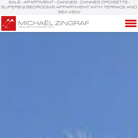
SALE - APARTMENT - CANNES - CANNES CROISETTE -
SUPERB 2 BEDROOMS APPARTMENT WITH TERRACE AND
SEA VIEW