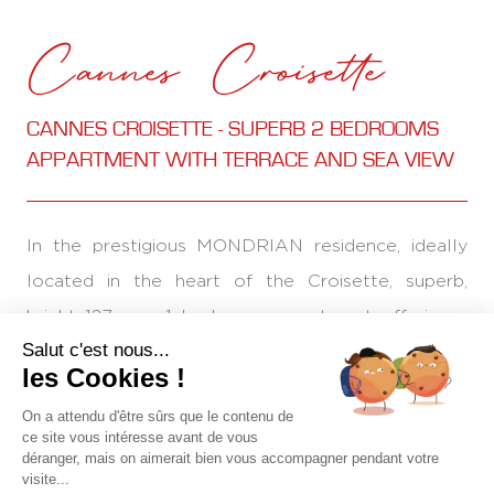
Cannes Croisette
CANNES CROISETTE - SUPERB 2 BEDROOMS
APPARTMENT WITH TERRACE AND SEA VIEW
In the prestigious MONDRIAN residence, ideally
located in the heart of the Croisette, superb,
bright 127 sqm 1 bedroom appartment offering a
Salut c'est nous...
magnificent terrace with sea view.
les Cookies !
On a attendu d'être sûrs que le contenu de
The flat comprises an entrance hall, a spacious
ce site vous intéresse avant de vous
living room opening onto the terrace, with a
déranger, mais on aimerait bien vous accompagner pendant votre
visite...
breathtaking view over the gardens of the Grand