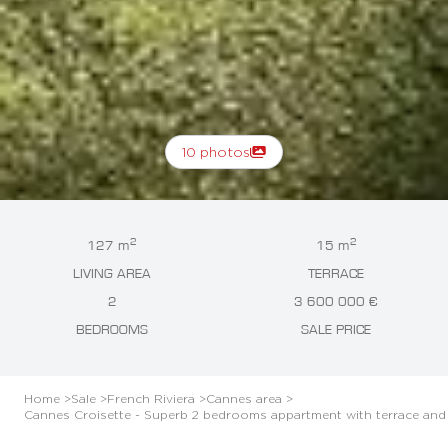
10 photos
2
2
127 m
15 m
LIVING AREA
TERRACE
2
3 600 000 €
BEDROOMS
SALE PRICE
Home >
Sale >
French Riviera >
Cannes area >
Cannes Croisette - Superb 2 bedrooms appartment with terrace and