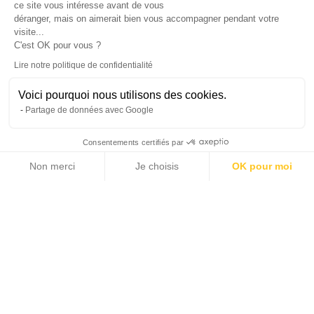
ce site vous intéresse avant de vous
déranger, mais on aimerait bien vous accompagner pendant votre
visite...
C'est OK pour vous ?
Lire notre politique de confidentialité
Voici pourquoi nous utilisons des cookies.
Partage de données avec Google
Consentements certifiés par
Non merci
Je choisis
OK pour moi
14 photos
Axeptio consent
Plateforme de Gestion du Consentement : Personnalisez vos Options
Notre plateforme vous permet d'adapter et de gérer vos paramètres de 
2
2
72 m
20 m
LIVING AREA
TERRACE
1
PRICE ON REQUEST
BEDROOMS