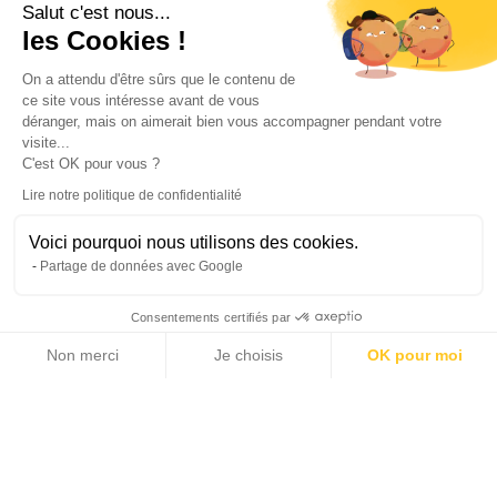
Salut c'est nous...
les Cookies !
On a attendu d'être sûrs que le contenu de
ce site vous intéresse avant de vous
déranger, mais on aimerait bien vous accompagner pendant votre
visite...
C'est OK pour vous ?
Lire notre politique de confidentialité
Voici pourquoi nous utilisons des cookies.
Partage de données avec Google
Consentements certifiés par
Non merci
Je choisis
OK pour moi
Axeptio consent
Plateforme de Gestion du Consentement : Personnalisez vos Options
Notre plateforme vous permet d'adapter et de gérer vos paramètres de 
This property has been sold or is no longer listed
Michaël Zingraf Real Estate