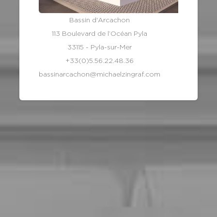
Bassin d'Arcachon
113 Boulevard de l’Océan Pyla
33115 - Pyla-sur-Mer
+33(0)5.56.22.48.36
bassinarcachon@michaelzingraf.com