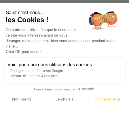
Salut c'est nous...
les Cookies !
On a attendu d'être sûrs que le contenu de
ce site vous intéresse avant de vous
déranger, mais on aimerait bien vous accompagner pendant votre
visite...
C'est OK pour vous ?
Voici pourquoi nous utilisons des cookies.
Partage de données avec Google
Mesure d'audience & Analytics
Consentements certifiés par
Non merci
Je choisis
OK pour moi
Axeptio consent
Plateforme de Gestion du Consentement : Personnalisez vos Options
Notre plateforme vous permet d'adapter et de gérer vos paramètres de 
This property has been sold or is no longer listed