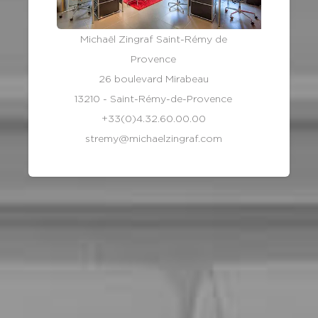
Michaël Zingraf Saint-Rémy de
Provence
26 boulevard Mirabeau
13210 - Saint-Rémy-de-Provence
+33(0)4.32.60.00.00
stremy@michaelzingraf.com