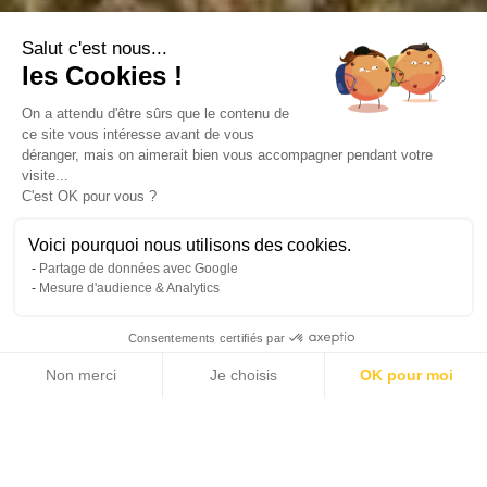
Salut c'est nous...
les Cookies !
On a attendu d'être sûrs que le contenu de
ce site vous intéresse avant de vous
déranger, mais on aimerait bien vous accompagner pendant votre
visite...
C'est OK pour vous ?
Voici pourquoi nous utilisons des cookies.
Partage de données avec Google
Mesure d'audience & Analytics
Consentements certifiés par
Non merci
Je choisis
OK pour moi
14 photos
Axeptio consent
Plateforme de Gestion du Consentement : Personnalisez vos Options
Notre plateforme vous permet d'adapter et de gérer vos paramètres de 
2
182 m
4