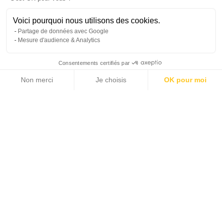
Voici pourquoi nous utilisons des cookies.
Partage de données avec Google
Mesure d'audience & Analytics
Consentements certifiés par
Non merci
Je choisis
OK pour moi
18 photos
Axeptio consent
Plateforme de Gestion du Consentement : Personnalisez vos Options
Notre plateforme vous permet d'adapter et de gérer vos paramètres de 
2
48 m
1
LIVING AREA
BEDROOMS
530 000 €
SALE PRICE
Home >
Sale >
French Riviera >
Cannes area >
2-Room Apartment - Cannes City Center