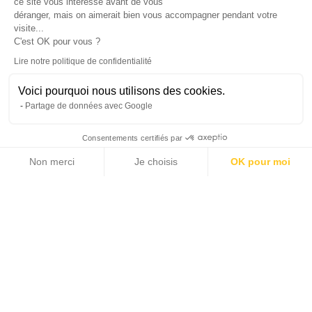
ce site vous intéresse avant de vous
déranger, mais on aimerait bien vous accompagner pendant votre
visite...
C'est OK pour vous ?
Lire notre politique de confidentialité
Leaflet
|
© Michaël Zingraf Real Estate
Voici pourquoi nous utilisons des cookies.
Partage de données avec Google
Consentements certifiés par
Non merci
Je choisis
OK pour moi
Axeptio consent
Plateforme de Gestion du Consentement : Personnalisez vos Options
Notre plateforme vous permet d'adapter et de gérer vos paramètres de 
Der geschätzte Betrag der jährlichen Energiekosten für
eine Standardnutzung:
Zwischen 984 € und 1405 € pro Jahr
Indexierte Durchschnittspreise für Energie am 1. Januar
2021 (einschließlich Grundgebühr).
Informationen über die Risiken, denen dieses Gut
ausgesetzt ist, finden Sie auf der Website Georisques :
www.georisques.gouv.fr