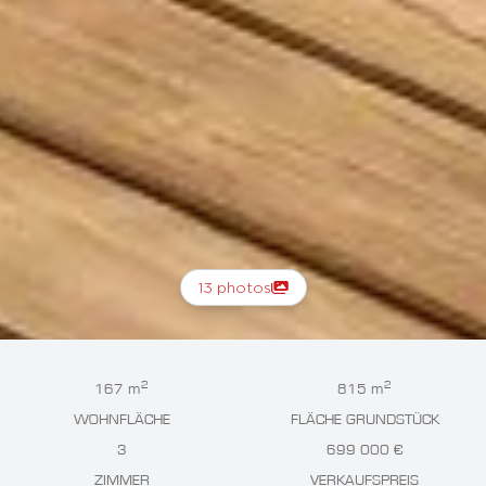
13 photos
2
2
167 m
815 m
WOHNFLÄCHE
FLÄCHE GRUNDSTÜCK
3
699 000 €
ZIMMER
VERKAUFSPREIS