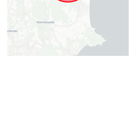
Leaflet
|
© Michaël Zingraf Real Estate