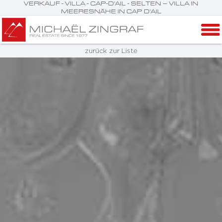
VERKAUF - VILLA - CAP-D'AIL - SELTEN – VILLA IN
MEERESNÄHE IN CAP D'AIL
zurück zur Liste