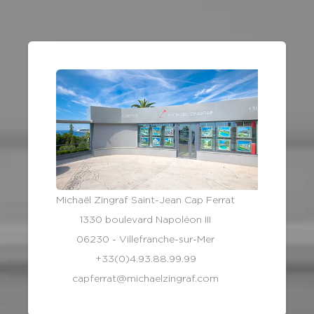
Michaël Zingraf Saint-Jean Cap Ferrat
1330 boulevard Napoléon III
06230 - Villefranche-sur-Mer
+33(0)4.93.88.99.99
capferrat@michaelzingraf.com