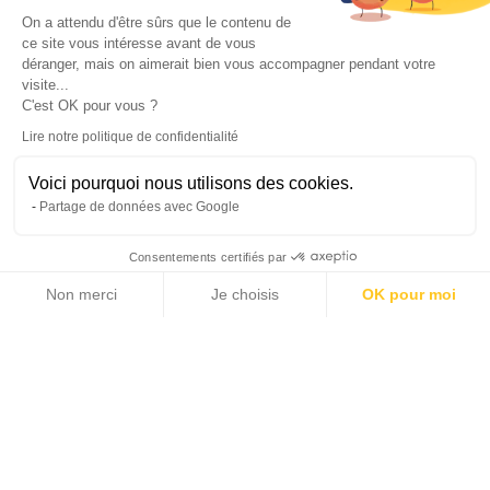
On a attendu d'être sûrs que le contenu de
ce site vous intéresse avant de vous
déranger, mais on aimerait bien vous accompagner pendant votre
visite...
C'est OK pour vous ?
Lire notre politique de confidentialité
Leaflet
|
© Michaël Zingraf Real Estate
Voici pourquoi nous utilisons des cookies.
Partage de données avec Google
Consentements certifiés par
Non merci
Je choisis
OK pour moi
Axeptio consent
Plateforme de Gestion du Consentement : Personnalisez vos Options
Notre plateforme vous permet d'adapter et de gérer vos paramètres de 
Informationen über die Risiken, denen dieses Gut