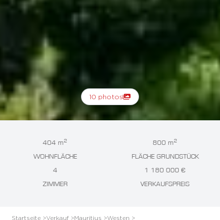
10 photos
2
2
404 m
800 m
WOHNFLÄCHE
FLÄCHE GRUNDSTÜCK
4
1 180 000 €
ZIMMER
VERKAUFSPREIS
Startseite >
Verkauf >
Mauritius >
Westen >