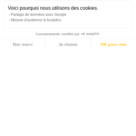
Prestations
Voici pourquoi nous utilisons des cookies.
Partage de données avec Google
Klimaanlage
Aluminiumfenster
Mesure d'audience & Analytics
Stromgenerator
Jalousien
Außenbeleuchtung
Behindertenzugang
Consentements certifiés par
Alarmanlage
Sicherheitsdienst
Non merci
Je choisis
OK pour moi
Gegensprechanlage
Schwimmbad
Axeptio consent
Plateforme de Gestion du Consentement : Personnalisez vos Options
Solaranlage
Gartenbewässerung
Notre plateforme vous permet d'adapter et de gérer vos paramètres de 
Umzäunungen
+
−