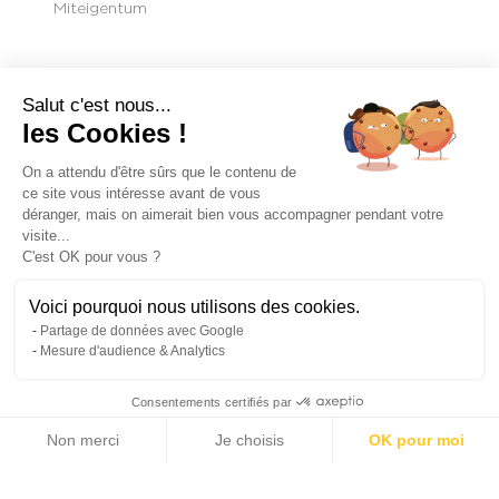
Miteigentum
Salut c'est nous...
Contact
les Cookies !
On a attendu d'être sûrs que le contenu de
ce site vous intéresse avant de vous
VOUS AUSSI VENDEZ VOTRE BIEN AVEC MICHAËL
déranger, mais on aimerait bien vous accompagner pendant votre
ZINGRAF REAL ESTATE
visite...
C'est OK pour vous ?
Voici pourquoi nous utilisons des cookies.
Partage de données avec Google
Mesure d'audience & Analytics
Consentements certifiés par
Non merci
Je choisis
OK pour moi
Axeptio consent
Plateforme de Gestion du Consentement : Personnalisez vos Options
Notre plateforme vous permet d'adapter et de gérer vos paramètres de 