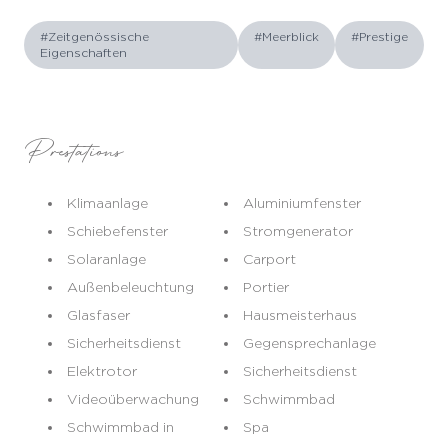
#Zeitgenössische
#Meerblick
#Prestige
Eigenschaften
Prestations
Klimaanlage
Aluminiumfenster
Schiebefenster
Stromgenerator
Solaranlage
Carport
Außenbeleuchtung
Portier
Glasfaser
Hausmeisterhaus
Sicherheitsdienst
Gegensprechanlage
Elektrotor
Sicherheitsdienst
Videoüberwachung
Schwimmbad
Schwimmbad in
Spa