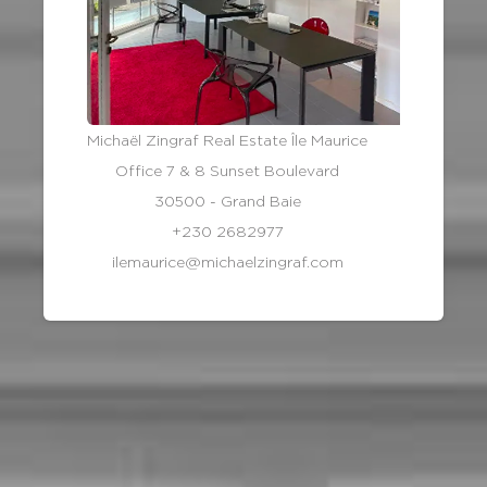
Michaël Zingraf Real Estate Île Maurice
Office 7 & 8 Sunset Boulevard
30500 - Grand Baie
+230 2682977
ilemaurice@michaelzingraf.com