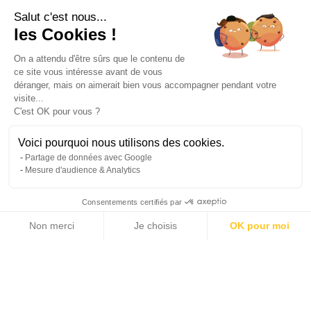
Salut c'est nous...
les Cookies !
On a attendu d'être sûrs que le contenu de
ce site vous intéresse avant de vous
déranger, mais on aimerait bien vous accompagner pendant votre
visite...
C'est OK pour vous ?
Voici pourquoi nous utilisons des cookies.
Partage de données avec Google
Mesure d'audience & Analytics
Consentements certifiés par
Non merci
Je choisis
OK pour moi
Axeptio consent
Plateforme de Gestion du Consentement : Personnalisez vos Options
Notre plateforme vous permet d'adapter et de gérer vos paramètres de 
Leaflet
|
© Michaël Zingraf Real Estate