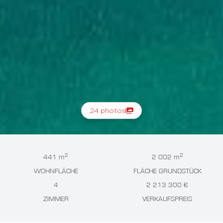
24 photos
2
2
441 m
2 002 m
WOHNFLÄCHE
FLÄCHE GRUNDSTÜCK
4
2 213 300 €
ZIMMER
VERKAUFSPREIS