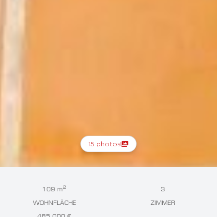
15 photos
2
109 m
3
WOHNFLÄCHE
ZIMMER
485 000 €