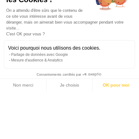
On a attendu d'être sûrs que le contenu de
ce site vous intéresse avant de vous
déranger, mais on aimerait bien vous accompagner pendant votre
visite...
C'est OK pour vous ?
Voici pourquoi nous utilisons des cookies.
Leaflet
|
© Michaël Zingraf Real Estate
Partage de données avec Google
Mesure d'audience & Analytics
Consentements certifiés par
Non merci
Je choisis
OK pour moi
Axeptio consent
Plateforme de Gestion du Consentement : Personnalisez vos Options
Notre plateforme vous permet d'adapter et de gérer vos paramètres de 
Der geschätzte Betrag der jährlichen Energiekosten für
eine Standardnutzung:
Zwischen 2720 € und 3720 € pro Jahr
Indexierte Durchschnittspreise für Energie am 1. Januar