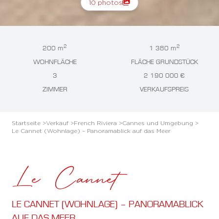
10 photos
2
2
200 m
1 380 m
WOHNFLÄCHE
FLÄCHE GRUNDSTÜCK
3
2 190 000 €
ZIMMER
VERKAUFSPREIS
Startseite >
Verkauf >
French Riviera >
Cannes und Umgebung >
Le Cannet (Wohnlage) – Panoramablick auf das Meer
Le Cannet
LE CANNET (WOHNLAGE) – PANORAMABLICK
AUF DAS MEER