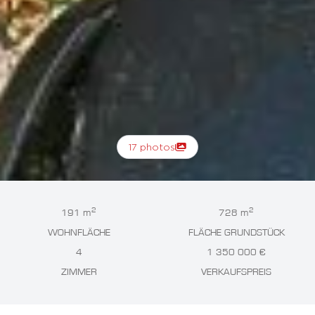
17 photos
2
2
191 m
728 m
WOHNFLÄCHE
FLÄCHE GRUNDSTÜCK
4
1 350 000 €
ZIMMER
VERKAUFSPREIS