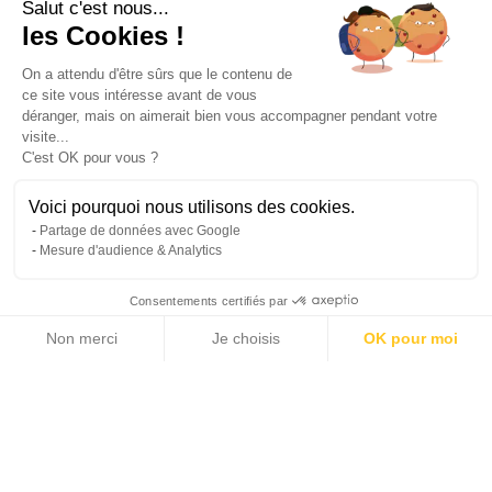
Salut c'est nous...
les Cookies !
On a attendu d'être sûrs que le contenu de
ce site vous intéresse avant de vous
déranger, mais on aimerait bien vous accompagner pendant votre
visite...
C'est OK pour vous ?
Voici pourquoi nous utilisons des cookies.
Partage de données avec Google
Mesure d'audience & Analytics
Consentements certifiés par
Non merci
Je choisis
OK pour moi
Axeptio consent
Plateforme de Gestion du Consentement : Personnalisez vos Options
Notre plateforme vous permet d'adapter et de gérer vos paramètres de 
Leaflet
|
© Michaël Zingraf Real Estate