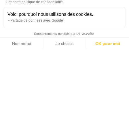
Lire notre politique de confidentialité
Voici pourquoi nous utilisons des cookies.
Partage de données avec Google
Consentements certifiés par
Non merci
Je choisis
OK pour moi
Axeptio consent
Plateforme de Gestion du Consentement : Personnalisez vos Options
Notre plateforme vous permet d'adapter et de gérer vos paramètres de 
Jérémy TOURNISSOUX
Diese Agentur anrufen