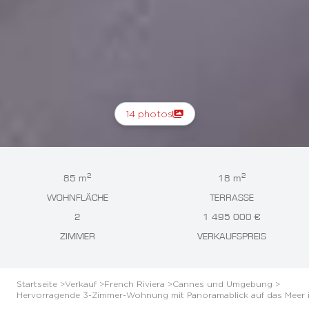
14 photos
2
2
85 m
18 m
WOHNFLÄCHE
TERRASSE
2
1 495 000 €
ZIMMER
VERKAUFSPREIS
Startseite >
Verkauf >
French Riviera >
Cannes und Umgebung >
Hervorragende 3-Zimmer-Wohnung mit Panoramablick auf das Meer in