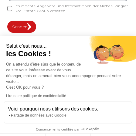
Ich möchte Angebote und Informationen der Michaël Zingraf
Real Estate Group erhalten.
Senden
Salut c'est nous...
Prestations
les Cookies !
On a attendu d'être sûrs que le contenu de
Klimaanlage
Aluminiumfenster
ce site vous intéresse avant de vous
Internet
Möbliert
déranger, mais on aimerait bien vous accompagner pendant votre
visite...
Umzäunungen
Außenbeleuchtung
C'est OK pour vous ?
Elektrotor
Sicherheitsdienst
Lire notre politique de confidentialité
Schwimmbad
Fitnessraum
Voici pourquoi nous utilisons des cookies.
Glasfaser
Schiebefenster
Partage de données avec Google
Stromgenerator
Gartenbewässerung
Portier
Sicherheitsdienst
Consentements certifiés par
Schwimmbad in