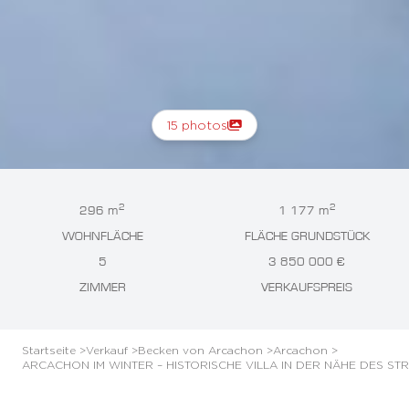
15 photos
2
2
296 m
1 177 m
WOHNFLÄCHE
FLÄCHE GRUNDSTÜCK
5
3 850 000 €
ZIMMER
VERKAUFSPREIS
Startseite >
Verkauf >
Becken von Arcachon >
Arcachon >
ARCACHON IM WINTER – HISTORISCHE VILLA IN DER NÄHE DES ST