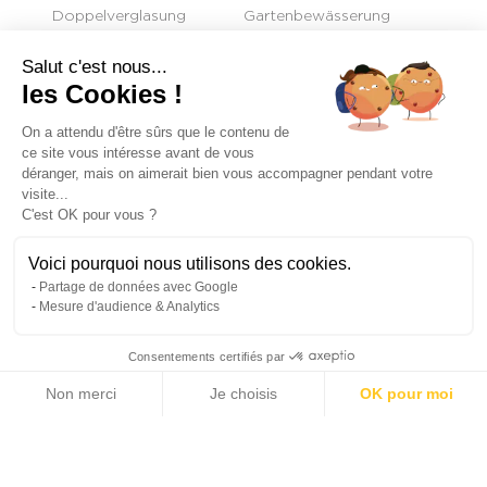
Doppelverglasung
Gartenbewässerung
Umzäunungen
Digitalcode
Salut c'est nous...
Gegensprechanlage
Elektrotor
les Cookies !
Videotelefon
Schwimmbad
On a attendu d'être sûrs que le contenu de
Fitnessraum
Sauna
ce site vous intéresse avant de vous
déranger, mais on aimerait bien vous accompagner pendant votre
visite...
C'est OK pour vous ?
+
Voici pourquoi nous utilisons des cookies.
−
Partage de données avec Google
Mesure d'audience & Analytics
Consentements certifiés par
Non merci
Je choisis
OK pour moi
Axeptio consent
Plateforme de Gestion du Consentement : Personnalisez vos Options
Notre plateforme vous permet d'adapter et de gérer vos paramètres de 