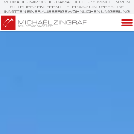
VERKAUF - IMMOBILIE - RAMATUELLE - 15 MINUTEN VON
ST-TROPEZ ENTFERNT – ELEGANZ UND PRESTIGE
INMITTEN EINER AUSSERGEWÖHNLICHEN UMGEBUNG