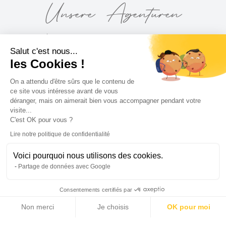
Unsere Agenturen
À VOTRE SERVICE
Salut c'est nous...
Michaël Zingraf Saint-Tropez
les Cookies !
39 Quai Suffren
On a attendu d'être sûrs que le contenu de
Port de Saint-Tropez
ce site vous intéresse avant de vous
83990 Saint-Tropez
déranger, mais on aimerait bien vous accompagner pendant votre
visite...
C'est OK pour vous ?
Lire notre politique de confidentialité
Voici pourquoi nous utilisons des cookies.
Partage de données avec Google
Consentements certifiés par
Non merci
Je choisis
OK pour moi
Axeptio consent
Plateforme de Gestion du Consentement : Personnalisez vos Options