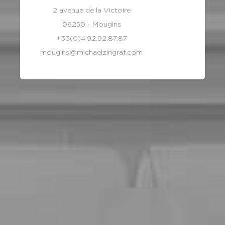
2 avenue de la Victoire
06250 - Mougins
+33(0)4.92.92.87.87
mougins@michaelzingraf.com