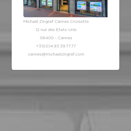
Michaël Zingraf Cannes Croisette
12 rue des Etats-Unis
06400 - Cannes
+33(0)4.93.39.77.77
cannes@michaelzingraf.com