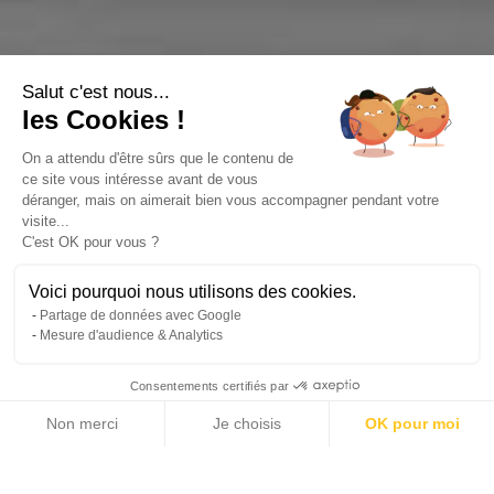
Salut c'est nous...
les Cookies !
On a attendu d'être sûrs que le contenu de
ce site vous intéresse avant de vous
déranger, mais on aimerait bien vous accompagner pendant votre
visite...
C'est OK pour vous ?
Voici pourquoi nous utilisons des cookies.
Partage de données avec Google
Mesure d'audience & Analytics
Consentements certifiés par
Non merci
Je choisis
OK pour moi
Axeptio consent
Plateforme de Gestion du Consentement : Personnalisez vos Options
Notre plateforme vous permet d'adapter et de gérer vos paramètres de 
This property has been sold or is no longer listed