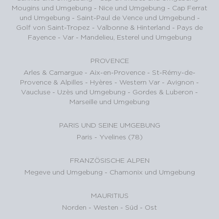
Mougins und Umgebung
-
Nice und Umgebung
-
Cap Ferrat
und Umgebung
-
Saint-Paul de Vence und Umgebund
-
Golf von Saint-Tropez
-
Valbonne & Hinterland
-
Pays de
Fayence - Var
-
Mandelieu, Esterel und Umgebung
PROVENCE
Arles & Camargue
-
Aix-en-Provence
-
St-Rémy-de-
Provence & Alpilles
-
Hyères - Western Var
-
Avignon -
Vaucluse
-
Uzès und Umgebung
-
Gordes & Luberon
-
Marseille und Umgebung
PARIS UND SEINE UMGEBUNG
Paris
-
Yvelines (78)
FRANZÖSISCHE ALPEN
Megeve und Umgebung
-
Chamonix und Umgebung
MAURITIUS
Norden
-
Westen
-
Süd
-
Ost