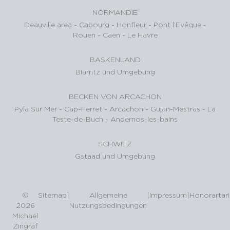
NORMANDIE
Deauville area
-
Cabourg
-
Honfleur
-
Pont l’Evêque
-
Rouen
-
Caen
-
Le Havre
BASKENLAND
Biarritz und Umgebung
BECKEN VON ARCACHON
Pyla Sur Mer
-
Cap-Ferret
-
Arcachon
-
Gujan-Mestras
-
La
Teste-de-Buch
-
Andernos-les-bains
SCHWEIZ
Gstaad und Umgebung
©
Sitemap
|
Allgemeine
|
Impressum
|
Honorartari
2026
Nutzungsbedingungen
Michaël
Zingraf