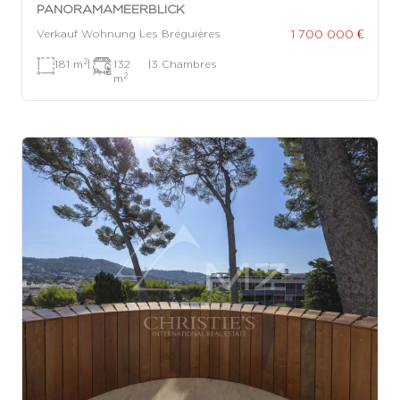
PANORAMAMEERBLICK
1 700 000 €
Verkauf Wohnung Les Bréguières
2
181 m
|
132
|
3 Chambres
2
m