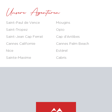
Unsere Agenturen
Saint-Paul de Vence
Mougins
Saint-Tropez
Opio
Saint-Jean Cap Ferrat
Cap d'Antibes
Cannes Californie
Cannes Palm Beach
Nice
Estérel
Sainte-Maxime
Cabris