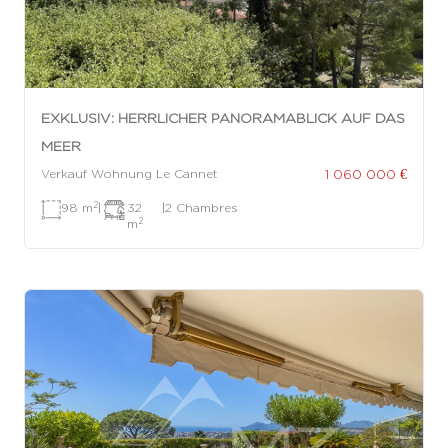
EXKLUSIV: HERRLICHER PANORAMABLICK AUF DAS
MEER
1 060 000 €
Verkauf Wohnung Le Cannet
2
98 m
|
32
|
2 Chambres
2
m