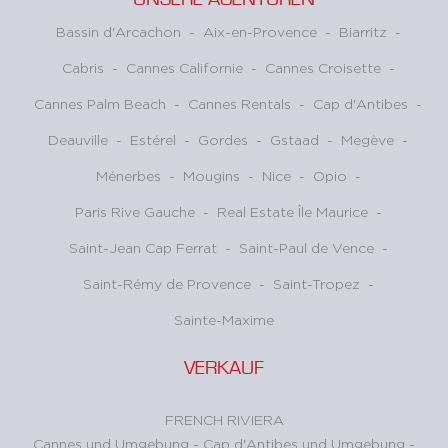
Bassin d'Arcachon
-
Aix-en-Provence
-
Biarritz
-
Cabris
-
Cannes Californie
-
Cannes Croisette
-
Cannes Palm Beach
-
Cannes Rentals
-
Cap d'Antibes
-
Deauville
-
Estérel
-
Gordes
-
Gstaad
-
Megève
-
Ménerbes
-
Mougins
-
Nice
-
Opio
-
Paris Rive Gauche
-
Real Estate Île Maurice
-
Saint-Jean Cap Ferrat
-
Saint-Paul de Vence
-
Saint-Rémy de Provence
-
Saint-Tropez
-
Sainte-Maxime
VERKAUF
FRENCH RIVIERA
Cannes und Umgebung
-
Cap d'Antibes und Umgebung
-