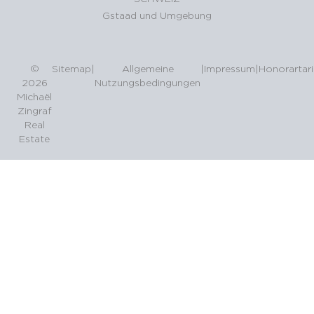
Gstaad und Umgebung
©
Sitemap
|
Allgemeine
|
Impressum
|
Honorartari
2026
Nutzungsbedingungen
Michaël
Zingraf
Real
Estate