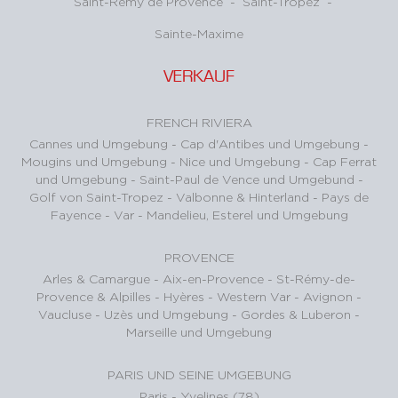
Saint-Rémy de Provence
-
Saint-Tropez
-
Sainte-Maxime
VERKAUF
FRENCH RIVIERA
Cannes und Umgebung
-
Cap d'Antibes und Umgebung
-
Mougins und Umgebung
-
Nice und Umgebung
-
Cap Ferrat
und Umgebung
-
Saint-Paul de Vence und Umgebund
-
Golf von Saint-Tropez
-
Valbonne & Hinterland
-
Pays de
Fayence - Var
-
Mandelieu, Esterel und Umgebung
PROVENCE
Arles & Camargue
-
Aix-en-Provence
-
St-Rémy-de-
Provence & Alpilles
-
Hyères - Western Var
-
Avignon -
Vaucluse
-
Uzès und Umgebung
-
Gordes & Luberon
-
Marseille und Umgebung
PARIS UND SEINE UMGEBUNG
Paris
-
Yvelines (78)