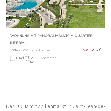
WOHNUNG MIT PANORAMABLICK IM QUARTIER
IMPÉRIAL
690 000 €
Verkauf Wohnung Biarritz
2
41 m
|
12
|
1 Chambres
2
m
Der Luxusimmobilienmarkt in Saint-Jean-de-