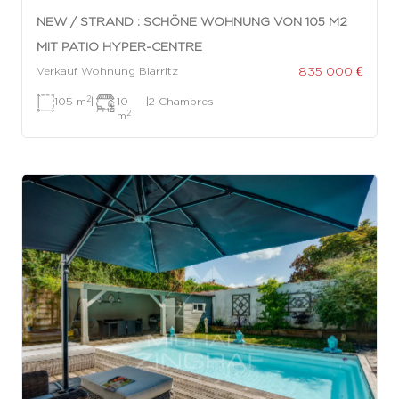
NEW / STRAND : SCHÖNE WOHNUNG VON 105 M2
MIT PATIO HYPER-CENTRE
835 000 €
Verkauf Wohnung Biarritz
2
105 m
|
10
|
2 Chambres
2
m