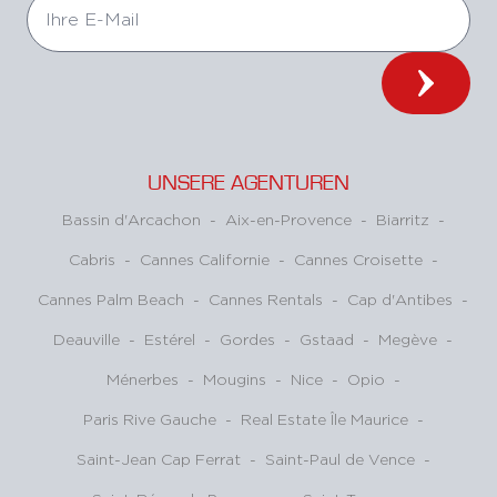
UNSERE AGENTUREN
Bassin d'Arcachon
-
Aix-en-Provence
-
Biarritz
-
Cabris
-
Cannes Californie
-
Cannes Croisette
-
Cannes Palm Beach
-
Cannes Rentals
-
Cap d'Antibes
-
Deauville
-
Estérel
-
Gordes
-
Gstaad
-
Megève
-
Ménerbes
-
Mougins
-
Nice
-
Opio
-
Paris Rive Gauche
-
Real Estate Île Maurice
-
Saint-Jean Cap Ferrat
-
Saint-Paul de Vence
-