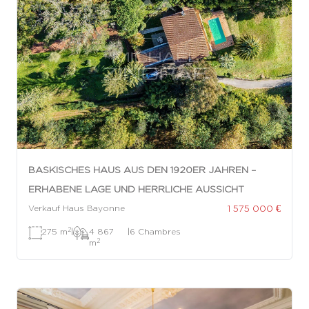
BASKISCHES HAUS AUS DEN 1920ER JAHREN –
ERHABENE LAGE UND HERRLICHE AUSSICHT
1 575 000 €
Verkauf Haus Bayonne
2
275 m
|
4 867
|
6 Chambres
2
m