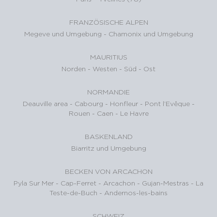
FRANZÖSISCHE ALPEN
Megeve und Umgebung
-
Chamonix und Umgebung
MAURITIUS
Norden
-
Westen
-
Süd
-
Ost
NORMANDIE
Deauville area
-
Cabourg
-
Honfleur
-
Pont l’Evêque
-
Rouen
-
Caen
-
Le Havre
BASKENLAND
Biarritz und Umgebung
BECKEN VON ARCACHON
Pyla Sur Mer
-
Cap-Ferret
-
Arcachon
-
Gujan-Mestras
-
La
Teste-de-Buch
-
Andernos-les-bains
SCHWEIZ