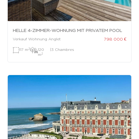
HELLE 4-ZIMMER-WOHNUNG MIT PRIVATEM POOL
798 000 €
Verkauf Wohnung Anglet
2
117 m
|
120
|
3 Chambres
2
m