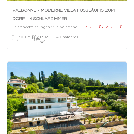
VALBONNE – MODERNE VILLA FUSSLÄUFIG ZUM D
ORF – 4 SCHLAFZIMMER
14 700 € - 14 700 €
Saisonvermietungen Villa Valbonne
2
300 m
|
1 545
|
4 Chambres
2
m