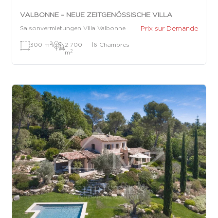
VALBONNE – NEUE ZEITGENÖSSISCHE VILLA
Prix sur Demande
Saisonvermietungen Villa Valbonne
2
300 m
|
2 700
|
6 Chambres
2
m