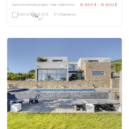
16 800 € - 16 800 €
Saisonvermietungen Villa Valbonne
2
500 m
|
5 573
|
7 Chambres
2
m