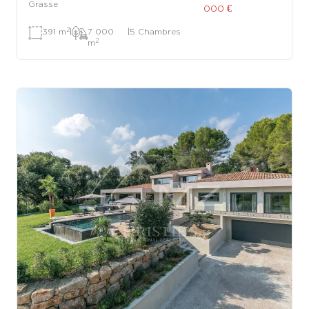
Grasse
000 €
2
391 m
|
7 000
|
5 Chambres
2
m