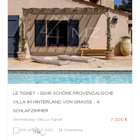
LE TIGNET - SEHR SCHÖNE PROVENZALISCHE
VILLA IM HINTERLAND VON GRASSE - 4
SCHLAFZIMMER
7 000 €
Vermietung Villa Le Tignet
2
220 m
|
5 000
|
4 Chambres
2
m