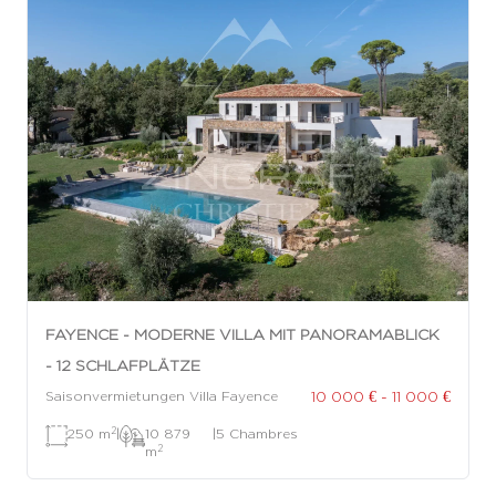
FAYENCE - MODERNE VILLA MIT PANORAMABLICK
- 12 SCHLAFPLÄTZE
10 000 € - 11 000 €
Saisonvermietungen Villa Fayence
2
250 m
|
10 879
|
5 Chambres
2
m