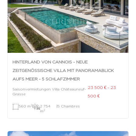
HINTERLAND VON CANNOIS - NEUE
ZEITGENÖSSISCHE VILLA MIT PANORAMABLICK
AUFS MEER - 5 SCHLAFZIMMER
23 500 € - 23
Saisonvermietungen Villa Châteauneuf-
Grasse
500 €
2
560 m
|
2 754
|
5 Chambres
2
m