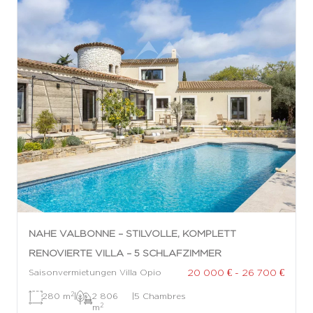
NAHE VALBONNE – STILVOLLE, KOMPLETT
RENOVIERTE VILLA – 5 SCHLAFZIMMER
20 000 € - 26 700 €
Saisonvermietungen Villa Opio
2
280 m
|
2 806
|
5 Chambres
2
m