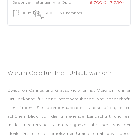
6 700 € - 7 350 €
Saisonvermietungen Villa Opio
2
300 m
|
2 600
|
3 Chambres
2
m
Warum Opio für Ihren Urlaub wählen?
Zwischen Cannes und Grasse gelegen, ist Opio ein ruhiger
Ort, bekannt für seine atemberaubende Naturlandschaft.
Hier finden Sie atemberaubende Landschaften, einen
schönen Blick auf die umliegende Landschaft und ein
mildes mediterranes Klima das ganze Jahr über. Es ist der
ideale Ort für einen erholsamen Urlaub fernab des Trubels