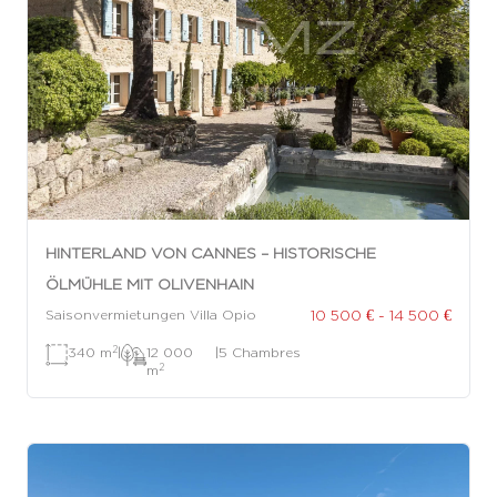
HINTERLAND VON CANNES – HISTORISCHE
ÖLMÜHLE MIT OLIVENHAIN
10 500 € - 14 500 €
Saisonvermietungen Villa Opio
2
340 m
|
12 000
|
5 Chambres
2
m