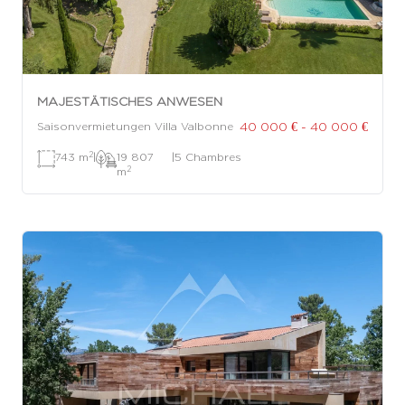
MAJESTÄTISCHES ANWESEN
40 000 € - 40 000 €
Saisonvermietungen Villa Valbonne
2
743 m
|
19 807
|
5 Chambres
2
m