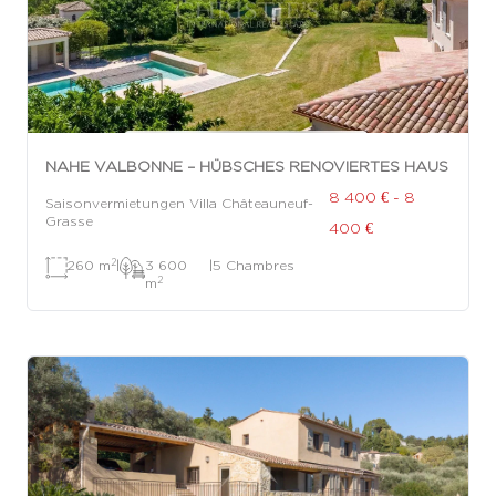
NAHE VALBONNE – HÜBSCHES RENOVIERTES HAUS
8 400 € - 8
Saisonvermietungen Villa Châteauneuf-
Grasse
400 €
2
260 m
|
3 600
|
5 Chambres
2
m