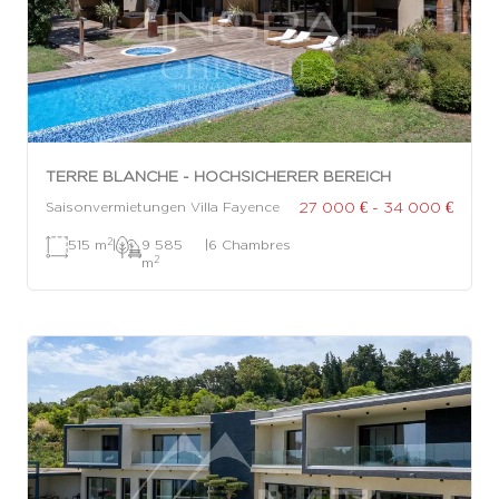
TERRE BLANCHE - HOCHSICHERER BEREICH
27 000 € - 34 000 €
Saisonvermietungen Villa Fayence
2
515 m
|
9 585
|
6 Chambres
2
m