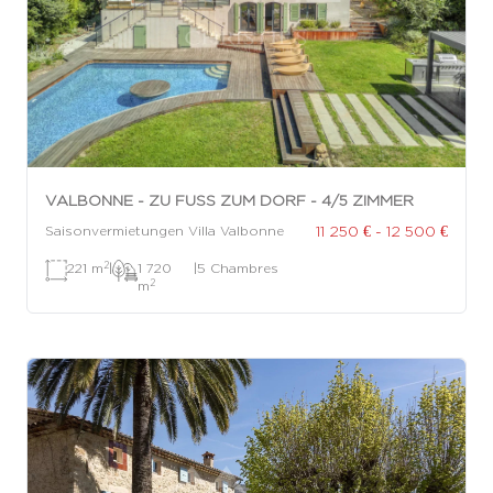
VALBONNE - ZU FUSS ZUM DORF - 4/5 ZIMMER
11 250 € - 12 500 €
Saisonvermietungen Villa Valbonne
2
221 m
|
1 720
|
5 Chambres
2
m