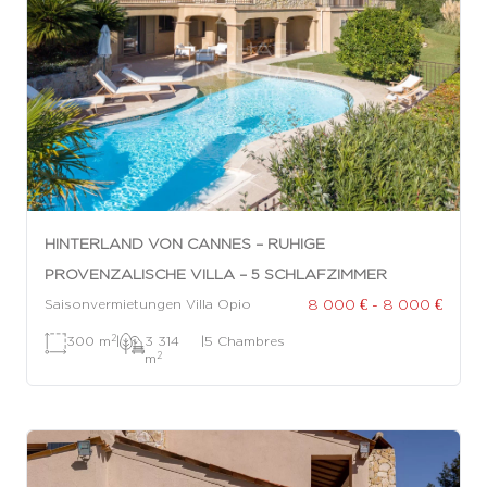
HINTERLAND VON CANNES – RUHIGE
PROVENZALISCHE VILLA – 5 SCHLAFZIMMER
8 000 € - 8 000 €
Saisonvermietungen Villa Opio
2
300 m
|
3 314
|
5 Chambres
2
m