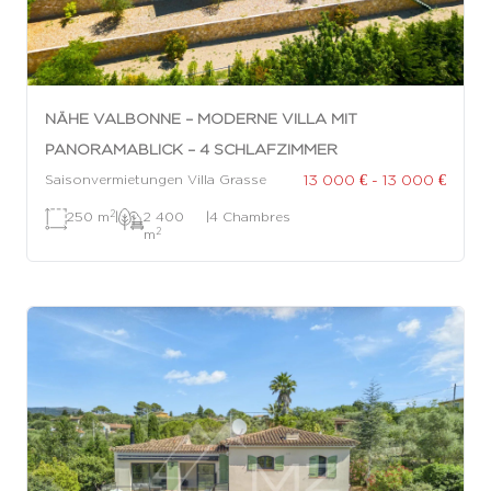
NÄHE VALBONNE – MODERNE VILLA MIT
PANORAMABLICK – 4 SCHLAFZIMMER
13 000 € - 13 000 €
Saisonvermietungen Villa Grasse
2
250 m
|
2 400
|
4 Chambres
2
m