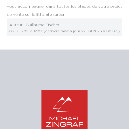
vous accompagner dans toutes les étapes de votre projet
de vente sur le littoral azuréen.
Auteur :
Guillaume Fischer
05 Jul 2021 à 12:07
(dernière mise à jour
22 Jul 2023 à 08:07
)