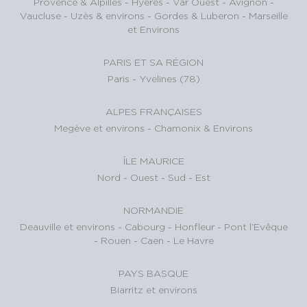
Provence & Alpilles
-
Hyères - Var Ouest
-
Avignon -
Vaucluse
-
Uzès & environs
-
Gordes & Luberon
-
Marseille
et Environs
PARIS ET SA RÉGION
Paris
-
Yvelines (78)
ALPES FRANÇAISES
Megève et environs
-
Chamonix & Environs
ÎLE MAURICE
Nord
-
Ouest
-
Sud
-
Est
NORMANDIE
Deauville et environs
-
Cabourg
-
Honfleur
-
Pont l’Evêque
-
Rouen
-
Caen
-
Le Havre
PAYS BASQUE
Biarritz et environs