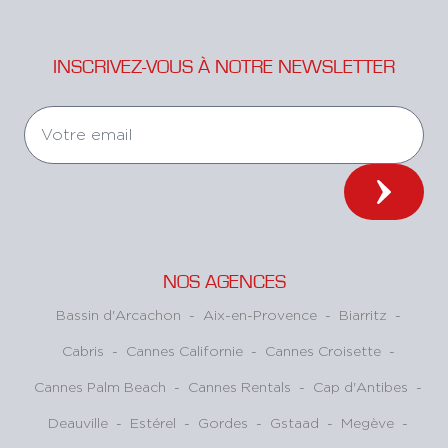
INSCRIVEZ-VOUS À NOTRE NEWSLETTER
NOS AGENCES
Bassin d'Arcachon
-
Aix-en-Provence
-
Biarritz
-
Cabris
-
Cannes Californie
-
Cannes Croisette
-
Cannes Palm Beach
-
Cannes Rentals
-
Cap d'Antibes
-
Deauville
-
Estérel
-
Gordes
-
Gstaad
-
Megève
-