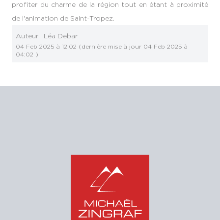
profiter du charme de la région tout en étant à proximité
de l'animation de Saint-Tropez.
Auteur :
Léa Debar
04 Feb 2025 à 12:02
(dernière mise à jour
04 Feb 2025 à
04:02
)