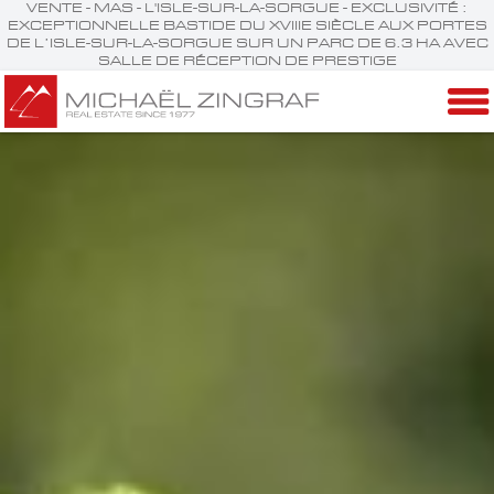
VENTE - MAS - L'ISLE-SUR-LA-SORGUE - EXCLUSIVITÉ :
EXCEPTIONNELLE BASTIDE DU XVIIIE SIÈCLE AUX PORTES
DE L’ISLE-SUR-LA-SORGUE SUR UN PARC DE 6.3 HA AVEC
SALLE DE RÉCEPTION DE PRESTIGE