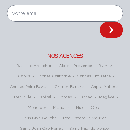
NOS AGENCES
Bassin d'Arcachon
-
Aix-en-Provence
-
Biarritz
-
Cabris
-
Cannes Californie
-
Cannes Croisette
-
Cannes Palm Beach
-
Cannes Rentals
-
Cap d'Antibes
-
Deauville
-
Estérel
-
Gordes
-
Gstaad
-
Megève
-
Ménerbes
-
Mougins
-
Nice
-
Opio
-
Paris Rive Gauche
-
Real Estate Île Maurice
-
Saint-Jean Cap Ferrat
-
Saint-Paul de Vence
-