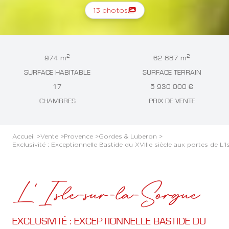
13 photos
2
2
974 m
62 887 m
SURFACE HABITABLE
SURFACE TERRAIN
17
5 930 000 €
CHAMBRES
PRIX DE VENTE
Accueil >
Vente >
Provence >
Gordes & Luberon >
Exclusivité : Exceptionnelle Bastide du XVIIIe siècle aux portes de L’
L'Isle-sur-la-Sorgue
EXCLUSIVITÉ : EXCEPTIONNELLE BASTIDE DU